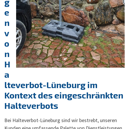
g
e
n
v
o
n
H
a
lteverbot-Lüneburg im
Kontext des eingeschränkten
Halteverbots
Bei Halteverbot-Lüneburg sind wir bestrebt, unseren
Kunden eine umfassende Palette von Dienstleistungen