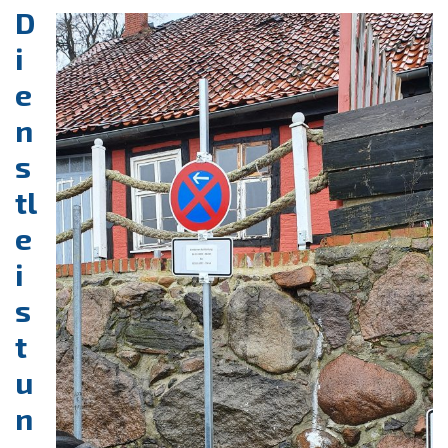
D
i
e
n
s
tl
e
i
s
t
u
n