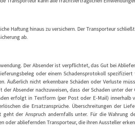
ende Transporteur kann alle frachtvertraglichen Einwendung
zliche Haftung hinaus zu versichern. Der Transporteur schli
icherung ab.
wendung. Der Absender ist verpflichtet, das Gut bei Ablief
lieferungsbeleg oder einem Schadensprotokoll spezifizier
en. Äußerlich nicht erkennbare Schäden oder Verluste müs
hat der Absender nachzuweisen, dass der Schaden unter der 
äden erfolgt in Textform (per Post oder E-Mail) innerhalb
erlöschen die Ersatzansprüche. Überschreitungen der Liefe
 geht der Anspruch andernfalls unter. Für die Wahrung de
n oder abliefernden Transporteur, die ihren Aussteller erken