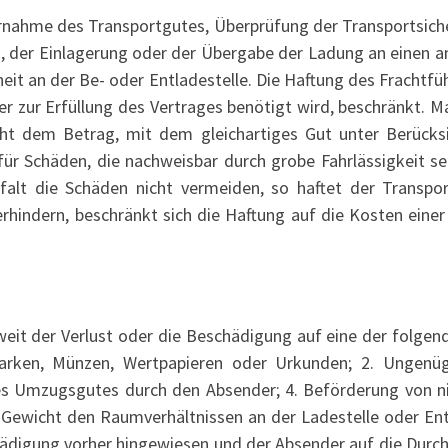
ernahme des Transportgutes, Überprüfung der Transportsich
 der Einlagerung oder der Übergabe der Ladung an einen an
heit an der Be- oder Entladestelle. Die Haftung des Frachtf
 zur Erfüllung des Vertrages benötigt wird, beschränkt. M
ht dem Betrag, mit dem gleichartiges Gut unter Berücks
für Schäden, die nachweisbar durch grobe Fahrlässigkeit se
falt die Schäden nicht vermeiden, so haftet der Transpor
hindern, beschränkt sich die Haftung auf die Kosten eine
oweit der Verlust oder die Beschädigung auf eine der folge
efmarken, Münzen, Wertpapieren oder Urkunden; 2. Ungen
es Umzugsgutes durch den Absender; 4. Beförderung von n
wicht den Raumverhältnissen an der Ladestelle oder Entla
ädigung vorher hingewiesen und der Absender auf die Durc