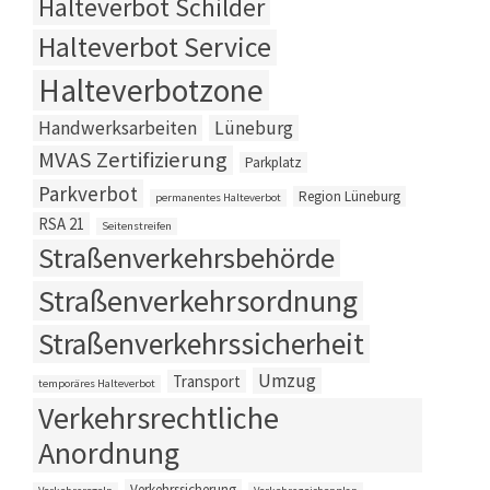
Halteverbot Schilder
Halteverbot Service
Halteverbotzone
Handwerksarbeiten
Lüneburg
MVAS Zertifizierung
Parkplatz
Parkverbot
Region Lüneburg
permanentes Halteverbot
RSA 21
Seitenstreifen
Straßenverkehrsbehörde
Straßenverkehrsordnung
Straßenverkehrssicherheit
Umzug
Transport
temporäres Halteverbot
Verkehrsrechtliche
Anordnung
Verkehrssicherung