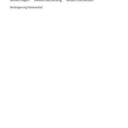
Verkehrsregeln
Verkehrszeichenplan
Verlängerung Halteverbot