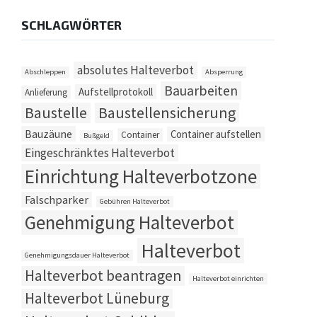
SCHLAGWÖRTER
absolutes Halteverbot
Abschleppen
Absperrung
Bauarbeiten
Aufstellprotokoll
Anlieferung
Baustelle
Baustellensicherung
Bauzäune
Container aufstellen
Container
Bußgeld
Eingeschränktes Halteverbot
Einrichtung Halteverbotzone
Falschparker
Gebühren Halteverbot
Genehmigung Halteverbot
Halteverbot
Genehmigungsdauer Halteverbot
Halteverbot beantragen
Halteverbot einrichten
Halteverbot Lüneburg