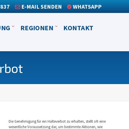
3837
E-MAIL SENDEN
WHATSAPP
UNG
REGIONEN
KONTAKT
rbot
Die Genehmigung für ein Halteverbot zu erhalten, stellt oft eine
wesentliche Voraussetzung dar, um bestimmte Aktionen, wie