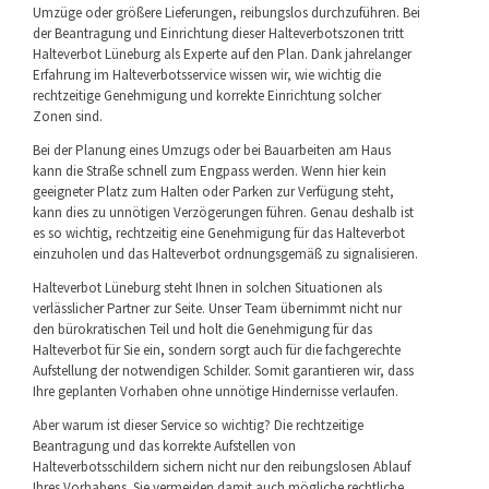
Umzüge oder größere Lieferungen, reibungslos durchzuführen. Bei
der Beantragung und Einrichtung dieser Halteverbotszonen tritt
Halteverbot Lüneburg als Experte auf den Plan. Dank jahrelanger
Erfahrung im Halteverbotsservice wissen wir, wie wichtig die
rechtzeitige Genehmigung und korrekte Einrichtung solcher
Zonen sind.
Bei der Planung eines Umzugs oder bei Bauarbeiten am Haus
kann die Straße schnell zum Engpass werden. Wenn hier kein
geeigneter Platz zum Halten oder Parken zur Verfügung steht,
kann dies zu unnötigen Verzögerungen führen. Genau deshalb ist
es so wichtig, rechtzeitig eine Genehmigung für das Halteverbot
einzuholen und das Halteverbot ordnungsgemäß zu signalisieren.
Halteverbot Lüneburg steht Ihnen in solchen Situationen als
verlässlicher Partner zur Seite. Unser Team übernimmt nicht nur
den bürokratischen Teil und holt die Genehmigung für das
Halteverbot für Sie ein, sondern sorgt auch für die fachgerechte
Aufstellung der notwendigen Schilder. Somit garantieren wir, dass
Ihre geplanten Vorhaben ohne unnötige Hindernisse verlaufen.
Aber warum ist dieser Service so wichtig? Die rechtzeitige
Beantragung und das korrekte Aufstellen von
Halteverbotsschildern sichern nicht nur den reibungslosen Ablauf
Ihres Vorhabens. Sie vermeiden damit auch mögliche rechtliche