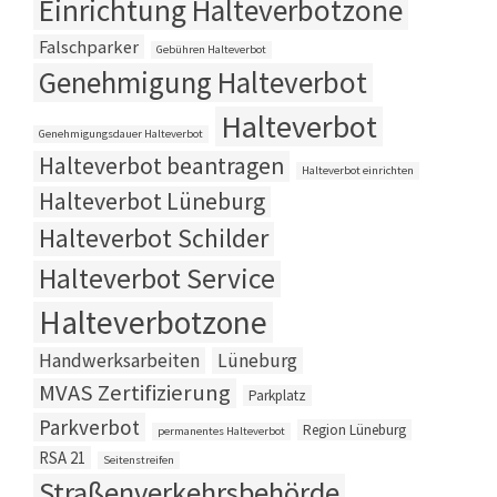
Einrichtung Halteverbotzone
Falschparker
Gebühren Halteverbot
Genehmigung Halteverbot
Halteverbot
Genehmigungsdauer Halteverbot
Halteverbot beantragen
Halteverbot einrichten
Halteverbot Lüneburg
Halteverbot Schilder
Halteverbot Service
Halteverbotzone
Handwerksarbeiten
Lüneburg
MVAS Zertifizierung
Parkplatz
Parkverbot
Region Lüneburg
permanentes Halteverbot
RSA 21
Seitenstreifen
Straßenverkehrsbehörde