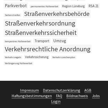
Parkverbot
RSA 21
Region Lüneburg
permanentes Halteverbot
Straßenverkehrsbehörde
Seitenstreifen
Straßenverkehrsordnung
Straßenverkehrssicherheit
Umzug
Transport
temporäres Halteverbot
Verkehrsrechtliche Anordnung
Verkehrssicherung
Verkehrsregeln
Verkehrszeichenplan
Verlängerung Halteverbot
Impressum
Datenschutzerklärung
AGB
Haftungsbestimmungen
FAQ
Bildnachweis
Jobs
Login