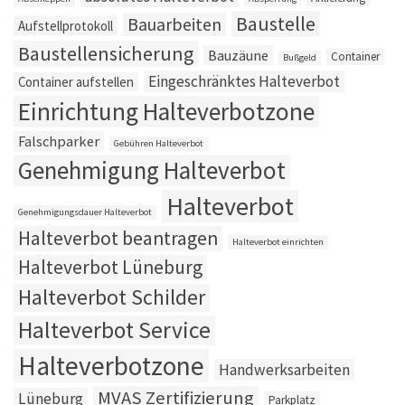
Baustelle
Bauarbeiten
Aufstellprotokoll
Baustellensicherung
Bauzäune
Container
Bußgeld
Eingeschränktes Halteverbot
Container aufstellen
Einrichtung Halteverbotzone
Falschparker
Gebühren Halteverbot
Genehmigung Halteverbot
Halteverbot
Genehmigungsdauer Halteverbot
Halteverbot beantragen
Halteverbot einrichten
Halteverbot Lüneburg
Halteverbot Schilder
Halteverbot Service
Halteverbotzone
Handwerksarbeiten
MVAS Zertifizierung
Lüneburg
Parkplatz