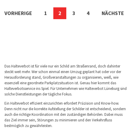
Seitennummerierung
VORHERIGE
1
2
3
4
NÄCHSTE
der
Beiträge
Das Halteverbot ist für viele nur ein Schild am Straßenrand, doch dahinter
steckt weit mehr. Wer schon einmal einen Umzug geplant hat oder vor der
Herausforderung stand, Großveranstaltungen zu organisieren, weiß, wie
essenziell eine geordnete Parkplatzsituation ist. Genau hier kommt das
Halteverbotsservice ins Spiel. Für Unternehmen wie Halteverbot Lüneburg sind
solche Dienstleistungen der tägliche Fokus.
Ein Halteverbot effizient einzurichten erfordert Präzision und Know-how.
Denn nicht nur die korrekte Aufstellung der Schilder ist entscheidend, sondern
auch die richtige Koordination mit den zuständigen Behörden. Dabei muss
das Ziel immer sein, Störungen zu minimieren und den Verkehrsfluss
bestmöglich zu gewährleisten.